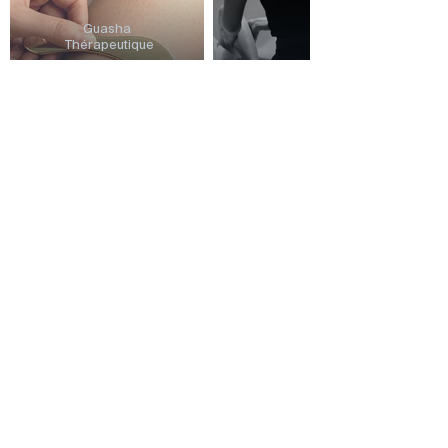
Guasha
Thérapeutique
Réflexologie
Amérindienne
Guasha
Massage
du
Relaxant
Visage